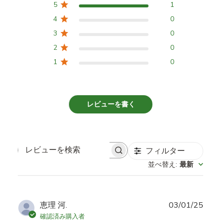
5
1
4
0
3
0
2
0
1
0
レビューを書く
フィルター
レ
並べ替え
:
最新
ビ
ュ
ー
を
公
恵理 河.
03/01/25
検
開
確認済み購入者
索