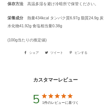
保存方法
高温多湿を避け冷暗所で保管ください。
栄養成分
熱量434kcal タンパク質6.97g 脂質24.9g 炭
水化物41.92g 食塩相当量0.38g
(100g当たりの推定値)
シェア
Facebook
ツイート
Twitter
ピンする
Pinterest
で
に
で
シ
投
ピ
ェ
稿
ン
カスタマーレビュー
ア
す
す
す
る
る
5
る
1件のレビューに基づく