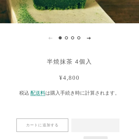
半焼抹茶 4個入
通
販
¥4,800
常
売
税込
配送料
は購入手続き時に計算されます。
価
価
格
格
カートに追加する